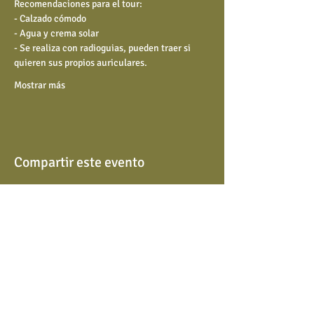
Recomendaciones para el tour:
- Calzado cómodo
- Agua y crema solar
- Se realiza con radioguias, pueden traer si 
quieren sus propios auriculares.
Mostrar más
Compartir este evento
Copyright © 2020 Comedy Tours
​Términos y condiciones
info@comedytours.es
Cookies
Política de privacidad