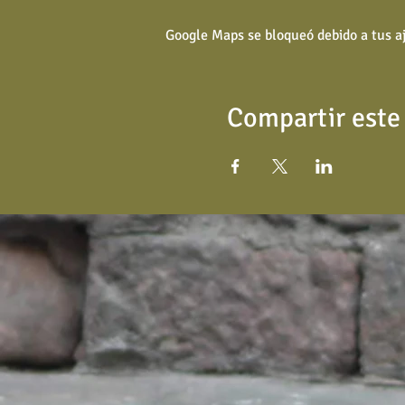
Google Maps se bloqueó debido a tus aj
Compartir este