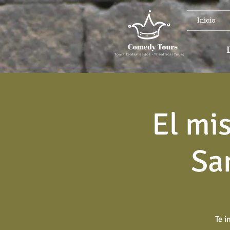
Inicio
El mi
Sa
Te i